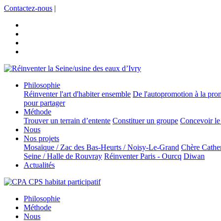
Contactez-nous
|
Philosophie
Réinventer l'art d'habiter ensemble
De l'autopromotion à la prom
pour partager
Méthode
Trouver un terrain d’entente
Constituer un groupe
Concevoir le 
Nous
Nos projets
Mosaïque / Zac des Bas-Heurts / Noisy-Le-Grand
Chère Cathe
Seine / Halle de Rouvray
Réinventer Paris - Ourcq
Diwan
Actualités
Philosophie
Méthode
Nous