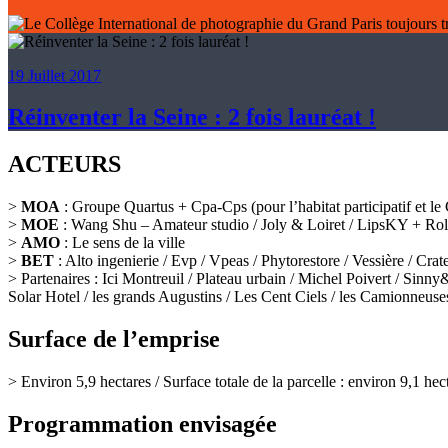
19 Juillet 2017
Réinventer la Seine : 2 fois lauréat !
ACTEURS
>
MOA
: Groupe Quartus + Cpa-Cps (pour l’habitat participatif et l
>
MOE
: Wang Shu – Amateur studio / Joly & Loiret / LipsKY + Rol
>
AMO
: Le sens de la ville
>
BET
: Alto ingenierie / Evp / Vpeas / Phytorestore / Vessière / C
> Partenaires : Ici Montreuil / Plateau urbain / Michel Poivert / Si
Solar Hotel / les grands Augustins / Les Cent Ciels / les Camionneuse
Surface de l’emprise
> Environ 5,9 hectares / Surface totale de la parcelle : environ 9,1 hec
Programmation envisagée