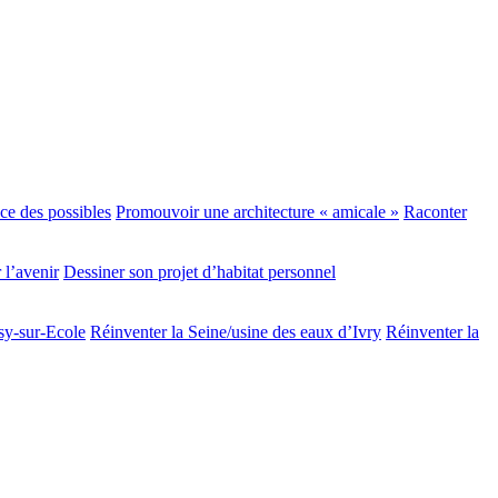
ace des possibles
Promouvoir une architecture « amicale »
Raconter
 l’avenir
Dessiner son projet d’habitat personnel
isy-sur-Ecole
Réinventer la Seine/usine des eaux d’Ivry
Réinventer la