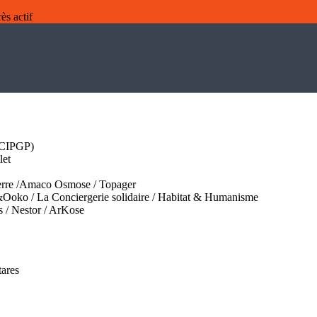
e CIPGP)
let
raterre /Amaco Osmose / Topager
nny&Ooko / La Conciergerie solidaire / Habitat & Humanisme
s / Nestor / ArKose
tares