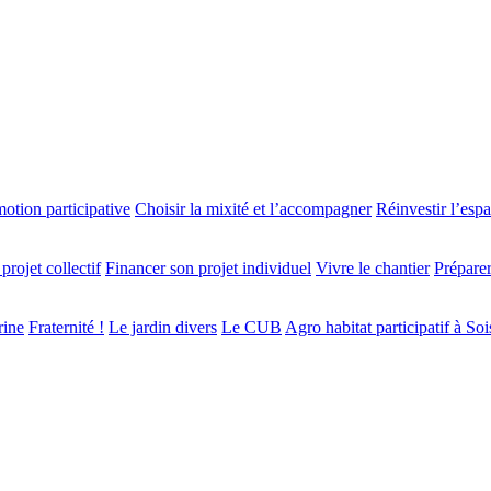
otion participative
Choisir la mixité et l’accompagner
Réinvestir l’esp
projet collectif
Financer son projet individuel
Vivre le chantier
Préparer
rine
Fraternité !
Le jardin divers
Le CUB
Agro habitat participatif à So