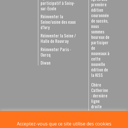
participatif à Soisy-
première
sur-Ecole
édition
couronnée
Réinventer la
de succès,
Seine/usine des eaux
nous
d’Ivry
sommes
Réinventer la Seine /
heureux de
Halle de Rouvray
participer
de
Réinventer Paris -
nouveaux à
Ourcq
cette
Diwan
nouvelle
édition de
la KISS
Chère
Catherine
: dernière
ligne
droite
pour une
livrasion
en
Acceptez-vous que ce site utilise des cookies
septembre