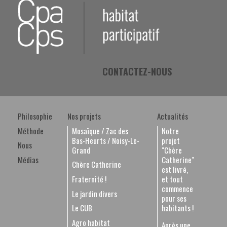
CONTACTEZ-NOUS
Philosophie
Nos projets
Actualités
Méthode
Mosaïque / Zac des
Notre
Bas-Heurts / Noisy-Le-
projet
Nous
Grand
"Chère
Catherine"
Médias
Chère Catherine
est livré,
et tout
Fraternité !
commence
Le jardin divers
pour ses
habitants !
Le CUB
Agro habitat
Après une